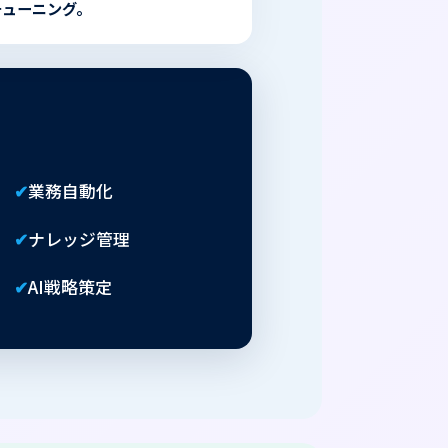
チューニング。
✔
業務自動化
✔
ナレッジ管理
✔
AI戦略策定