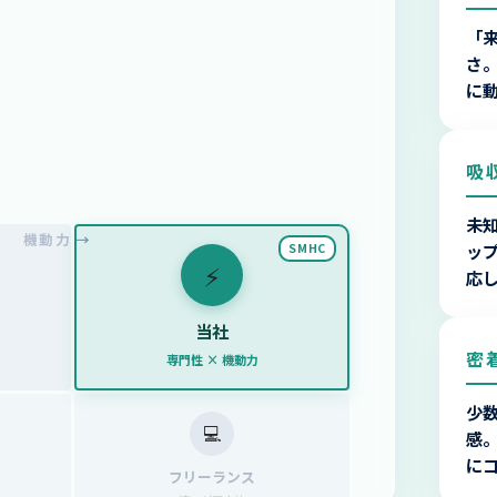
「
さ
に
吸
未
機動力 →
ッ
SMHC
⚡
応
当社
密
専門性 × 機動力
少
💻
感
に
フリーランス