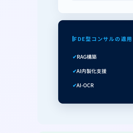
FDE型コンサルの適
✔
RAG構築
✔
AI内製化支援
✔
AI-OCR