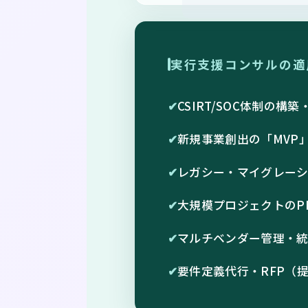
実行支援コンサルの適
✔
CSIRT/SOC体制の構
✔
新規事業創出の「MVP
✔
レガシー・マイグレー
✔
大規模プロジェクトのP
✔
マルチベンダー管理・
✔
要件定義代行・RFP（