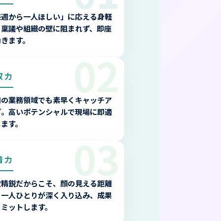
来週から一人ほしい」に応える身軽
。稟議や組織の壁に阻まれず、即座
動きます。
02
収力
知の業務領域でも素早くキャッチア
プ。高いポテンシャルで現場に即適
します。
03
着力
数精鋭だからこそ、顔の見える距離
。一人ひとりが深く入り込み、成果
コミットします。