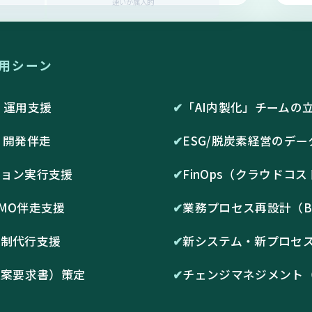
速いが属人的
用シーン
築・運用支援
✔
「AI内製化」チームの
」開発伴走
✔
ESG/脱炭素経営のデ
ション実行支援
✔
FinOps（クラウドコ
MO伴走支援
✔
業務プロセス再設計（B
統制代行支援
✔
新システム・新プロセ
提案要求書）策定
✔
チェンジマネジメント