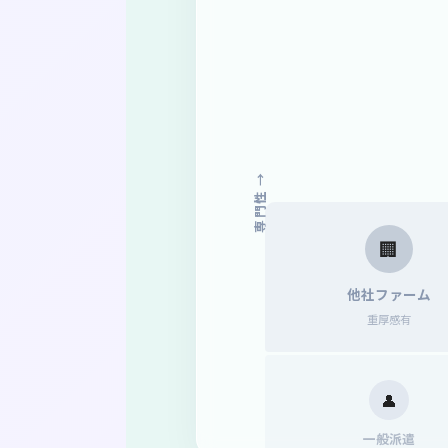
専門性 →
🏢
他社ファーム
重厚感有
👤
一般派遣