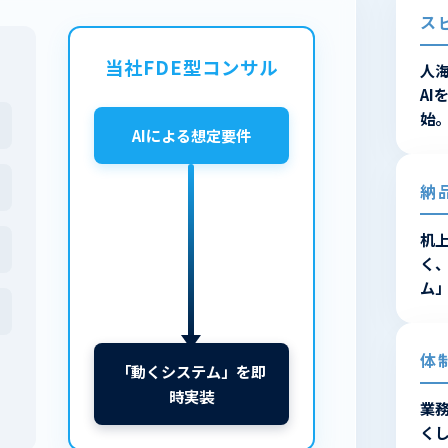
ス
当社FDE型コンサル
人
A
始
AIによる想定要件
納
机
く
ム
体
「動くシステム」を即
時実装
業
く