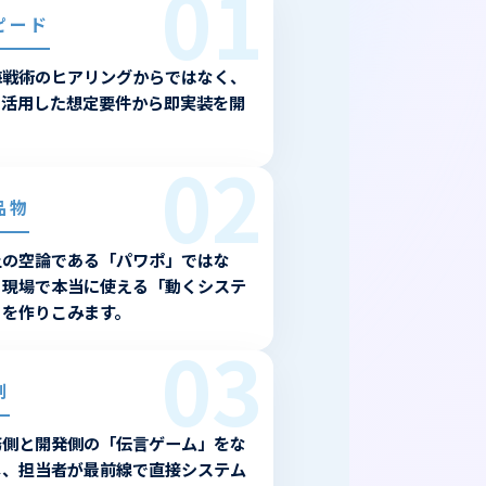
01
ピード
海戦術のヒアリングからではなく、
Iを活用した想定要件から即実装を開
。
02
品物
上の空論である「パワポ」ではな
、現場で本当に使える「動くシステ
」を作りこみます。
03
制
務側と開発側の「伝言ゲーム」をな
し、担当者が最前線で直接システム