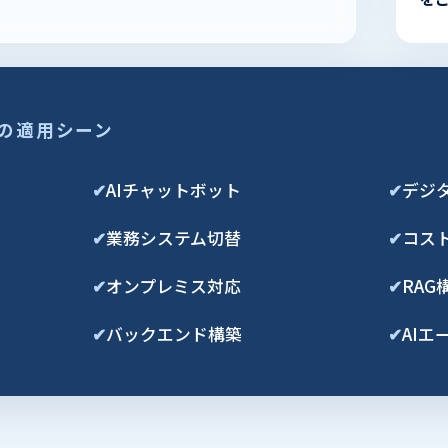
の適用シーン
✔
AIチャットボット
✔
デジ
✔
業務システム切替
✔
コス
✔
オンプレミス対応
✔
RAG
✔
バックエンド構築
✔
AIエ