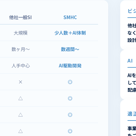
ビ
他社一般SI
SMHC
他
大規模
少人数＋AI体制
な
設
数ヶ月〜
数週間〜
AI
人手中心
AI駆動開発
A
×
◎
し
配
△
◎
適
△
◎
事
△
◎
を