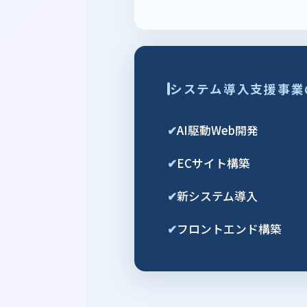
システム導入支援事業
✔
AI駆動Web開発
✔
ECサイト構築
✔
新システム導入
✔
フロントエンド構築