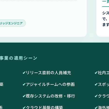
一
シ
で
リッジエンジニア
ま
事業の適用シーン
✔
リリース直前の人員補充
✔
社内
築
✔
アジャイルチームへの参画
✔
スポ
✔
既存システムの改修・移行
✔
クラ
画
✔
クラウド基盤の構築
✔
海外