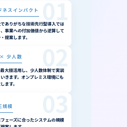
01
ジネスインパクト
社でありがちな技術先行型導入では
く、事業への付加価値から逆算して
計・提案します。
02
 × 少人数
Iを最大限活用し、少人数体制で実装
ていきます。オンプレミス環境にも
慮します。
03
正規模
業フェーズに合ったシステムの規模
ご提案します。